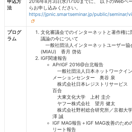
申込方
2016年8月3日(水)17:00までに、 以下のWebペ
法
らお申し込みください。
https://jpnic.smartseminar.jp/public/seminar/
プログ
文化審議会でのインターネットと著作権に
ラム
議論の今について
一般社団法人インターネットユーザー協
(MIAU) 香月 啓佑
IGF関連報告
APrIGF 2016@台北報告
一般社団法人日本ネットワークイ
メーションセンター 奥谷 泉
株式会社日本レジストリサービス
百合
大東文化大学 上村 圭介
ヤフー株式会社 望月 健太
株式会社野村総合研究所／京都大
澤 誠
IGF MAG報告＋IGF MAG改善のた
リート報告