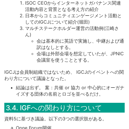
ISOC CEOからインターネットガバナンス関連
活動内容と背景となる考え方の紹介
日本からコミュニティエンゲージメント活動と
してのIGCJについて紹介(堀田)
マルチステークホルダー運営の活動例(江崎さ
ん)
会は基本的に英語で実施し、中継および通
訳はなしとする。
会場は外部会場を想定していたが、JPNIC
会議室を使うこととする。
IGCJは会員制組織ではないため、 IGCJのイベントへの関
わり方について議論となった。
結論は出ず。 案：共催 or 協力 or 中心的にオーガナ
イズする団体の名前とロゴを並べるだけ。
3.4. IGFへの関わり方について
資料5に基づき議論。以下の3つの選択肢がある。
Opne Forum開催