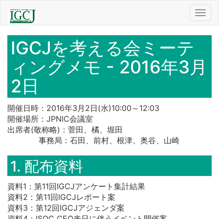
Toggl
navig
IGCJを考える会ミーテ
ィングメモ - 2016年3月
2日
開催日時：
2016年3月2日
(水)10:00～12:03
開催場所：JPNIC会議室
出席者(敬称略)：菅田、橘、堀田
事務局：石田、前村、根津、奥谷、山崎
1. 配布資料
資料1：第11回IGCJアンケート集計結果
資料2：第11回IGCJレポート案
資料3：第12回IGCJアジェンダ案
資料4：ISOC CEO来日に伴うイベント開催案