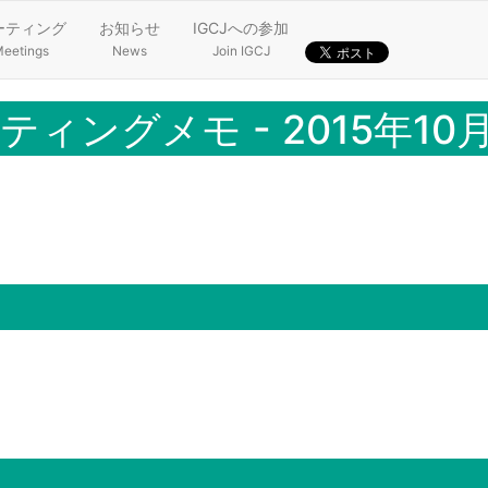
ーティング
お知らせ
IGCJへの参加
eetings
News
Join IGCJ
ィングメモ - 2015年10