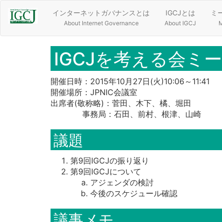
インターネットガバナンスとは
IGCJとは
ミ
About Internet Governance
About IGCJ
M
IGCJを考える会ミーテ
開催日時：
2015年10月27日
(火)10:06～11:41
開催場所：JPNIC会議室
出席者(敬称略)：菅田、木下、橘、堀田
事務局：石田、前村、根津、山崎
議題
第9回IGCJの振り返り
第9回IGCJについて
アジェンダの検討
今後のスケジュール確認
議事メモ