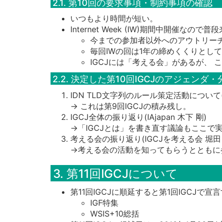
2.1. 第10回の要求事項・制約事項の確認
いつもより時間が短い。
Internet Week (IW)期間中開催な
今までの参加者以外へのアウトリー
毎回IWの回は1年の締めくくりとし
IGCJには「考える会」があるが、
2.2. 決定した第10回IGCJのアジェンダ・
IDN TLD文字列のルール策定活動につい
→ これは第9回IGCJの積み残し。
IGCJ全体の振り返り(IAjapan 木下 剛)
→「IGCJとは」を書き直す議論もここで
考える会の振り返り(IGCJを考える会 堀田
→考える会の活動を知ってもらうとともに
3. 第11回IGCJについて
第11回IGCJに順延すると第1回IGCJで宣
IGF特集
WSIS+10総括