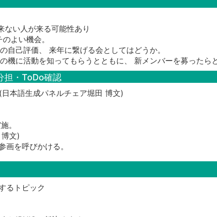
ので普段来ない人が来る可能性あり
チのよい機会。
ての自己評価、 来年に繋げる会としてはどうか。
 この機に活動を知ってもらうとともに、 新メンバーを募ったら
分担・ToDo確認
て(日本語生成パネルチェア堀田 博文)
実施。
 博文)
参画を呼びかける。
言するトピック