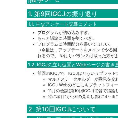
1. 第9回IGCJの振り返り
1.1. 主なアンケート記載コメント
プログラムが詰め込みすぎ。
もっと議論に時間を割くべき。
プログラムに時間配分を書いてほしい。
→今後は、アップデートをメインでやる回
れるので、 やはりバランスは取った方が
1.2. IGCJの立ち位置とWebページの書
前回のIGCJで、IGCJはどういうプラ
マルチステークホルダーが意見を交
IGCJ Webのどこにもプラットフ
11月の会議(第10回IGCJ)で皆で
特に項目1から6の見直し(特に4～6
2. 第10回IGCJについて